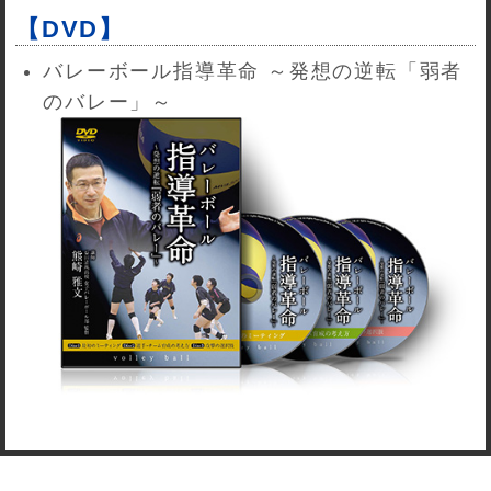
【DVD】
バレーボール指導革命 ～発想の逆転「弱者
のバレー」～