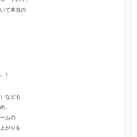
いて本当の
。）
）なども
め、
ームの
上がりを