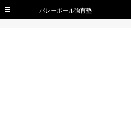
バレーボール強育塾
☰