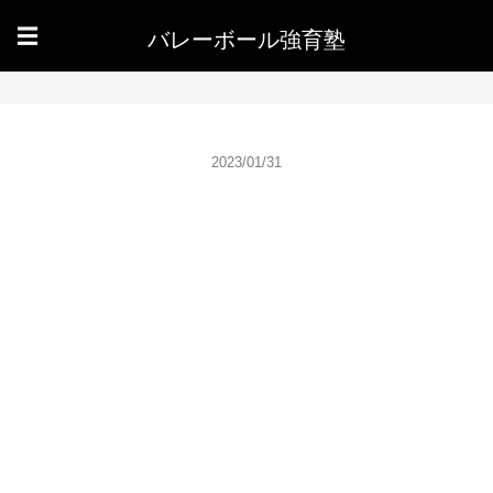
バレーボール強育塾
☰
2023/01/31