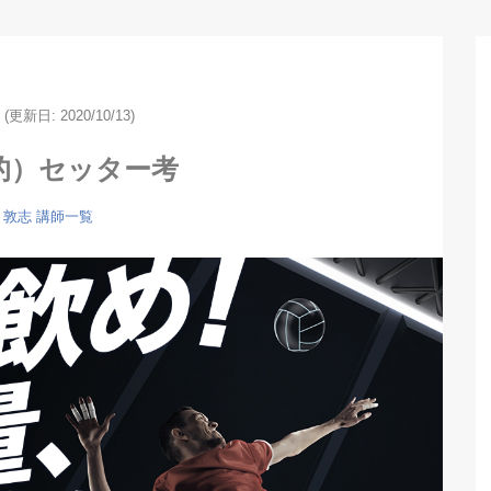
(更新日: 2020/10/13)
的）セッター考
 敦志
講師一覧