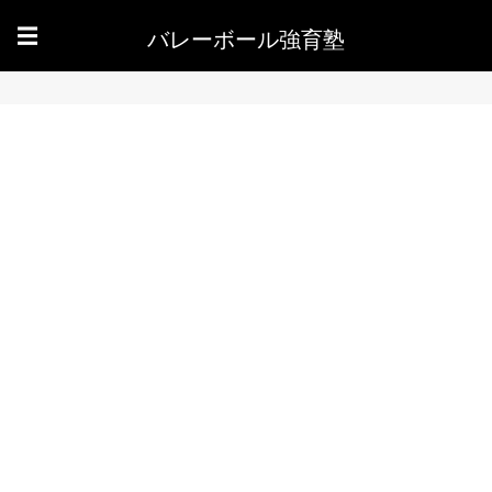
バレーボール強育塾
☰