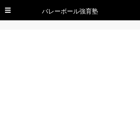
バレーボール強育塾
☰