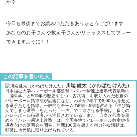
か？
今日も最後までお読みいただきありがとうございます！
あなたのお子さんや教え子さんがリラックスしてプレー
できますように！！
この記事を書いた人
川端 健太（かわばた けんた）
日本福祉大学バレーボール部監督・バレー瞬速上達塾代表最新の
「脳科学」と500年の歴史をもつ「古武術」を取り入れた独自の
バレーボール指導法が話題になり、わずか2年半で6,000人を超え
る選手たちを指導。一般的なチームの8割～9割を占める「伸び悩
んでしまう選手」をたった「一声」で上達させる手腕は、多くの
バレーボール指導者から注目されている。また、自身が代表を務
める「バレー瞬速上達塾」は、全国各地でバレーボール教室や指
導者向けの講習会を開催。年間100回を超える精力的な活動は、
頻繁に地元紙に取り上げられている。