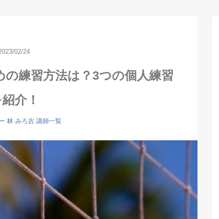
2023/02/24
めの練習方法は？3つの個人練習
を紹介！
ー
林 みろ吉
講師一覧