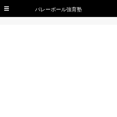
バレーボール強育塾
☰