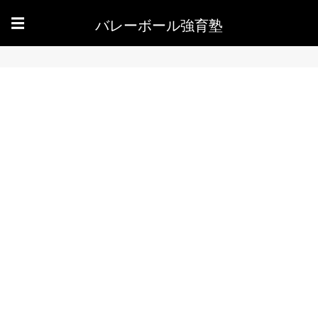
バレーボール強育塾
☰