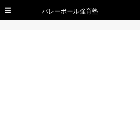
バレーボール強育塾
☰