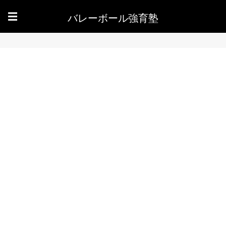
バレーボール強育塾
☰