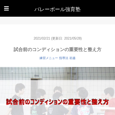
バレーボール強育塾
☰
2021/02/21
(更新日: 2021/05/28)
試合前のコンディションの重要性と整え方
練習メニュー
指導法
岩越