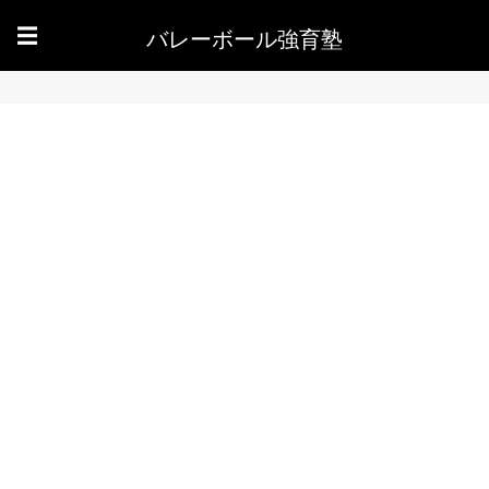
バレーボール強育塾
☰