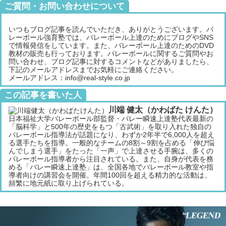
ご質問・お問い合わせについて
いつもブログ記事を読んでいただき、ありがとうございます。バ
レーボール強育塾では、バレーボール上達のためにブログやSNS
で情報発信をしています。また、バレーボール上達のためのDVD
教材の販売も行っております。バレーボールに関するご質問やお
問い合わせ、ブログ記事に対するコメントなどがありましたら、
下記のメールアドレスまでお気軽にご連絡ください。
メールアドレス：info@real-style.co.jp
この記事を書いた人
川端 健太（かわばた けんた）
日本福祉大学バレーボール部監督・バレー瞬速上達塾代表最新の
「脳科学」と500年の歴史をもつ「古武術」を取り入れた独自の
バレーボール指導法が話題になり、わずか2年半で6,000人を超え
る選手たちを指導。一般的なチームの8割～9割を占める「伸び悩
んでしまう選手」をたった「一声」で上達させる手腕は、多くの
バレーボール指導者から注目されている。また、自身が代表を務
める「バレー瞬速上達塾」は、全国各地でバレーボール教室や指
導者向けの講習会を開催。年間100回を超える精力的な活動は、
頻繁に地元紙に取り上げられている。