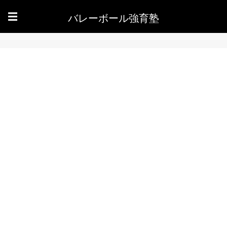
バレーボール強育塾
☰