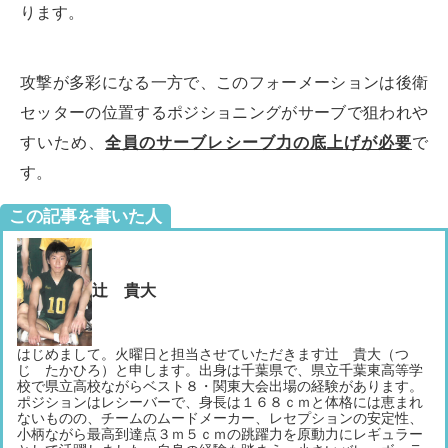
ります。
攻撃が多彩になる一方で、このフォーメーションは後衛
セッターの位置するポジショニングがサーブで狙われや
すいため、
全員のサーブレシーブ力の底上げが必要
で
す。
この記事を書いた人
辻 貴大
はじめまして。火曜日と担当させていただきます辻 貴大（つ
じ たかひろ）と申します。出身は千葉県で、県立千葉東高等学
校で県立高校ながらベスト８・関東大会出場の経験があります。
ポジションはレシーバーで、身長は１６８ｃｍと体格には恵まれ
ないものの、チームのムードメーカー、レセプションの安定性、
小柄ながら最高到達点３ｍ５ｃｍの跳躍力を原動力にレギュラー