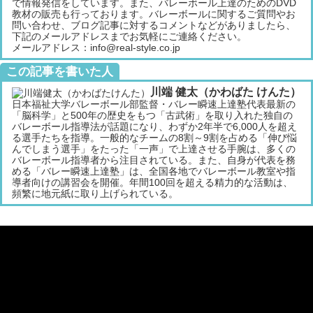
で情報発信をしています。また、バレーボール上達のためのDVD
教材の販売も行っております。バレーボールに関するご質問やお
問い合わせ、ブログ記事に対するコメントなどがありましたら、
下記のメールアドレスまでお気軽にご連絡ください。
メールアドレス：info@real-style.co.jp
この記事を書いた人
川端 健太（かわばた けんた）
日本福祉大学バレーボール部監督・バレー瞬速上達塾代表最新の
「脳科学」と500年の歴史をもつ「古武術」を取り入れた独自の
バレーボール指導法が話題になり、わずか2年半で6,000人を超え
る選手たちを指導。一般的なチームの8割～9割を占める「伸び悩
んでしまう選手」をたった「一声」で上達させる手腕は、多くの
バレーボール指導者から注目されている。また、自身が代表を務
める「バレー瞬速上達塾」は、全国各地でバレーボール教室や指
導者向けの講習会を開催。年間100回を超える精力的な活動は、
頻繁に地元紙に取り上げられている。