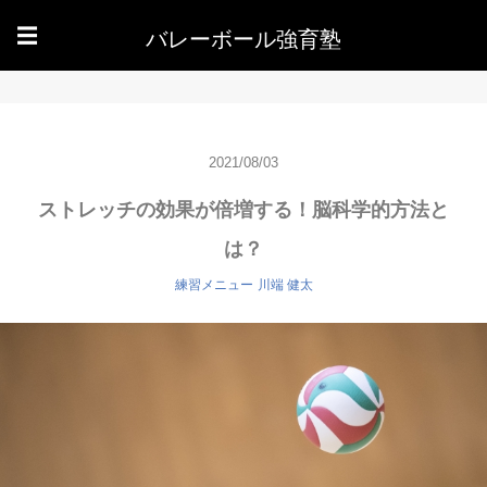
バレーボール強育塾
☰
2021/08/03
ストレッチの効果が倍増する！脳科学的方法と
は？
練習メニュー
川端 健太