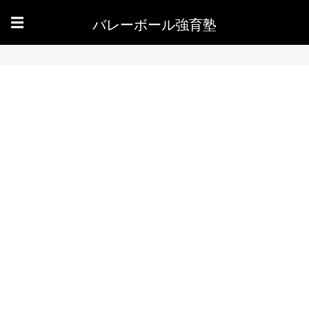
バレーボール強育塾
☰